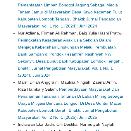
Pemanfaatan Limbah Bonggol Jagung Sebagai Media
Tanam Jamur di Masyarakat Desa Kawo Kecaman Pujut
Kabupaten Lombok Tengah
,
Bhakti: Jurnal Pengabdian
Masyarakat: Vol. 1 No. 1 (2024): Juni 2024
Nur Azliana, Firman Ali Rahman, Baiq Yulia Hasni Pratiwi,
Peningkatan Kesadaran Anak Usia Sekolah Dalam
Menjaga Kebersihan Lingkungan Melalui Pembuatan
Bank Sampah di Pondok Pesantren Nashriyah NW
Sekunyit, Desa Bunut Baok Kabupaten Lombok Tengah
,
Bhakti: Jurnal Pengabdian Masyarakat: Vol. 1 No. 1
(2024): Juni 2024
Marni Difiah Anggraini, Maulina Ningsih, Zaenal Arifin,
Riza Hamkary Salam,
Pemberdayaan Masyarakat Dan
Penanaman Tanaman Tahunan Di Lahan Miring Sebagai
Upaya Mitigasi Bencana Longsor Di Desa Guntur Macan
Kabupaten Lombok Barat
,
Bhakti: Jurnal Pengabdian
Masyarakat: Vol. 2 No. 1 (2025): Juni 2025
Indrawan Eka Badri, Olfi Destika, Nurmutyah Naylah,