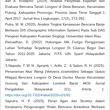
dan A. Kristijono. (2019). Analisis Penyebab Kejadian dan
Evaluasi Bencana Tanah Longsor di Desa Banaran, Kecamatan
Pulung, Kabupaten Ponorogo, Provinsi Jawa Timur Tanggal 1
April 2017. Jurnal Ilmu Lingkungan, 17(2), 272-282.
Putra, M. M. (2020). Analisis Tingkat Kerawanan Bencana Banjir
Berbasis GIS (Geographic Information System) Pada Sub DAS
Pangean Kabupaten Kuantan Singingi. Universitas Islam Riau.
Ramadhan, D. (2022). Hubungan Alih Fungsi Penggunaan
Lahan Terhadap Terjadinya Longsor Di Cisarua Bogor Dari
Tahun 2011-2020. Jakarta: FITK UIN Syarif Hidayatullah
Jakarta.
S Napada, T. W. N., Aprianti, I., Arifin, Z., & Salam, R. H. (2025).
Penanaman Akar Wangi (Vetiveria zizanioides) Sebagai Upaya
Mitigasi Bencana Longsor Di Desa Guntur Macan Kecamatan
Gunung Sari Kabupaten Lombok Barat. AKSI: Jurnal
Pengabdian Masyarakat, 2(1), Article 1.
https://doi.org/10.71024/aksi/2025/v2i1/82
Saputra, H. P. (2023). Peran Agen dan Struktur dalam
Kerjasama Pengurangan Risiko Bencana Antardesa Berbasis