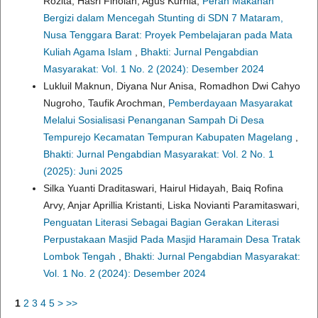
Rozita, Hasri Finolah, Agus Kurnia,
Peran Makanan
Bergizi dalam Mencegah Stunting di SDN 7 Mataram,
Nusa Tenggara Barat: Proyek Pembelajaran pada Mata
Kuliah Agama Islam
,
Bhakti: Jurnal Pengabdian
Masyarakat: Vol. 1 No. 2 (2024): Desember 2024
Lukluil Maknun, Diyana Nur Anisa, Romadhon Dwi Cahyo
Nugroho, Taufik Arochman,
Pemberdayaan Masyarakat
Melalui Sosialisasi Penanganan Sampah Di Desa
Tempurejo Kecamatan Tempuran Kabupaten Magelang
,
Bhakti: Jurnal Pengabdian Masyarakat: Vol. 2 No. 1
(2025): Juni 2025
Silka Yuanti Draditaswari, Hairul Hidayah, Baiq Rofina
Arvy, Anjar Aprillia Kristanti, Liska Novianti Paramitaswari,
Penguatan Literasi Sebagai Bagian Gerakan Literasi
Perpustakaan Masjid Pada Masjid Haramain Desa Tratak
Lombok Tengah
,
Bhakti: Jurnal Pengabdian Masyarakat:
Vol. 1 No. 2 (2024): Desember 2024
1
2
3
4
5
>
>>