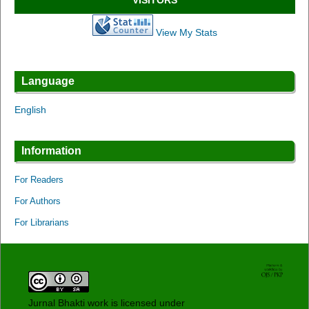
View My Stats
Language
English
Information
For Readers
For Authors
For Librarians
Jurnal Bhakti work is licensed under