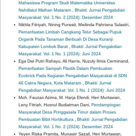
Mahasiswa Program Studi Matematika Universitas
Nahdlatul Wathan Mataram
,
Bhakti: Jurnal Pengabdian
Masyarakat: Vol. 1 No. 2 (2024): Desember 2024
Nikhla Fitriyah, Nining Purwati, Meilinda Pahriana Sulastri,
Pemanfaatan Limbah Cangkang Telur Sebagai Pupuk
Organik Pada Tanaman Berbuah Di Desa Kuranji
Kabupaten Lombok Barat
,
Bhakti: Jurnal Pengabdian
Masyarakat: Vol. 1 No. 1 (2024): Juni 2024
Ega Dwi Putri Rahayu, Ali Harris, Nuzuly Ilmia Cerminand,
Pemanfaatan Sampah Plastik Dalam Pembuatan
Ecobrick Pada Kegiatan Pengabdian Masyarakat di SDN
46 Cakra Negara, Kota Mataram
,
Bhakti: Jurnal
Pengabdian Masyarakat: Vol. 1 No. 1 (2024): Juni 2024
Moh. Fauzan Azima, M. Harja Efendi, Heri Murtawan,
Leny Fitriah, Husnul Budiatman Dani,
Pendampingan
Masyarakat Desa Pringgasela Timur dalam Proses
Pembuatan Bibit Hortikultura
,
Bhakti: Jurnal Pengabdian
Masyarakat: Vol. 1 No. 2 (2024): Desember 2024
Yeyen Riska Pramita, Munawir Sazali, Heri Murtawan,