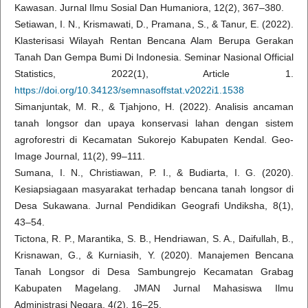
Kawasan. Jurnal Ilmu Sosial Dan Humaniora, 12(2), 367–380.
Setiawan, I. N., Krismawati, D., Pramana, S., & Tanur, E. (2022).
Klasterisasi Wilayah Rentan Bencana Alam Berupa Gerakan
Tanah Dan Gempa Bumi Di Indonesia. Seminar Nasional Official
Statistics, 2022(1), Article 1.
https://doi.org/10.34123/semnasoffstat.v2022i1.1538
Simanjuntak, M. R., & Tjahjono, H. (2022). Analisis ancaman
tanah longsor dan upaya konservasi lahan dengan sistem
agroforestri di Kecamatan Sukorejo Kabupaten Kendal. Geo-
Image Journal, 11(2), 99–111.
Sumana, I. N., Christiawan, P. I., & Budiarta, I. G. (2020).
Kesiapsiagaan masyarakat terhadap bencana tanah longsor di
Desa Sukawana. Jurnal Pendidikan Geografi Undiksha, 8(1),
43–54.
Tictona, R. P., Marantika, S. B., Hendriawan, S. A., Daifullah, B.,
Krisnawan, G., & Kurniasih, Y. (2020). Manajemen Bencana
Tanah Longsor di Desa Sambungrejo Kecamatan Grabag
Kabupaten Magelang. JMAN Jurnal Mahasiswa Ilmu
Administrasi Negara, 4(2), 16–25.