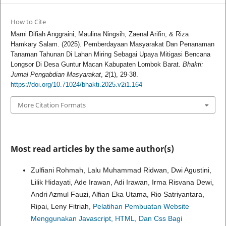
How to Cite
Marni Difiah Anggraini, Maulina Ningsih, Zaenal Arifin, & Riza
Hamkary Salam. (2025). Pemberdayaan Masyarakat Dan Penanaman
Tanaman Tahunan Di Lahan Miring Sebagai Upaya Mitigasi Bencana
Longsor Di Desa Guntur Macan Kabupaten Lombok Barat.
Bhakti:
Jurnal Pengabdian Masyarakat
,
2
(1), 29-38.
https://doi.org/10.71024/bhakti.2025.v2i1.164
More Citation Formats
Most read articles by the same author(s)
Zulfiani Rohmah, Lalu Muhammad Ridwan, Dwi Agustini,
Lilik Hidayati, Ade Irawan, Adi Irawan, Irma Risvana Dewi,
Andri Azmul Fauzi, Alfian Eka Utama, Rio Satriyantara,
Ripai, Leny Fitriah,
Pelatihan Pembuatan Website
Menggunakan Javascript, HTML, Dan Css Bagi