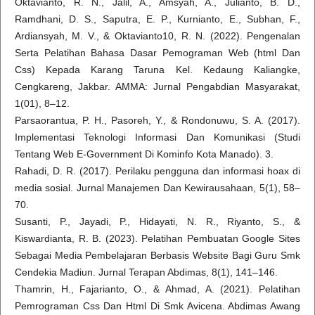
Oktavianto, R. N., Jalil, A., Amsyah, A., Julianto, B. D.,
Ramdhani, D. S., Saputra, E. P., Kurnianto, E., Subhan, F.,
Ardiansyah, M. V., & Oktavianto10, R. N. (2022). Pengenalan
Serta Pelatihan Bahasa Dasar Pemograman Web (html Dan
Css) Kepada Karang Taruna Kel. Kedaung Kaliangke,
Cengkareng, Jakbar. AMMA: Jurnal Pengabdian Masyarakat,
1(01), 8–12.
Parsaorantua, P. H., Pasoreh, Y., & Rondonuwu, S. A. (2017).
Implementasi Teknologi Informasi Dan Komunikasi (Studi
Tentang Web E-Government Di Kominfo Kota Manado). 3.
Rahadi, D. R. (2017). Perilaku pengguna dan informasi hoax di
media sosial. Jurnal Manajemen Dan Kewirausahaan, 5(1), 58–
70.
Susanti, P., Jayadi, P., Hidayati, N. R., Riyanto, S., &
Kiswardianta, R. B. (2023). Pelatihan Pembuatan Google Sites
Sebagai Media Pembelajaran Berbasis Website Bagi Guru Smk
Cendekia Madiun. Jurnal Terapan Abdimas, 8(1), 141–146.
Thamrin, H., Fajarianto, O., & Ahmad, A. (2021). Pelatihan
Pemrograman Css Dan Html Di Smk Avicena. Abdimas Awang