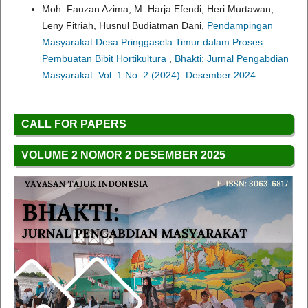
Moh. Fauzan Azima, M. Harja Efendi, Heri Murtawan,
Leny Fitriah, Husnul Budiatman Dani,
Pendampingan
Masyarakat Desa Pringgasela Timur dalam Proses
Pembuatan Bibit Hortikultura
,
Bhakti: Jurnal Pengabdian
Masyarakat: Vol. 1 No. 2 (2024): Desember 2024
CALL FOR PAPERS
VOLUME 2 NOMOR 2 DESEMBER 2025