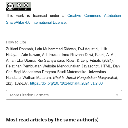
This work is licensed under a
Creative Commons Attribution-
ShareAlike 4.0 International License
.
How to Cite
Zulfiani Rohmah, Lalu Muhammad Ridwan, Dwi Agustini, Lilik
Hidayati, Ade Irawan, Adi Irawan, Irma Risvana Dewi, Fauzi, A. A.,
Alfian Eka Utama, Rio Satriyantara, Ripai, & Leny Fitriah. (2024).
Pelatihan Pembuatan Website Menggunakan Javascript, HTML, Dan
Css Bagi Mahasiswa Program Studi Matematika Universitas
Nahdlatul Wathan Mataram.
Bhakti: Jurnal Pengabdian Masyarakat
,
1
(2), 132-137.
https://doi.org/10.71024/bhakti.2024.v1i2.80
More Citation Formats
Most read articles by the same author(s)