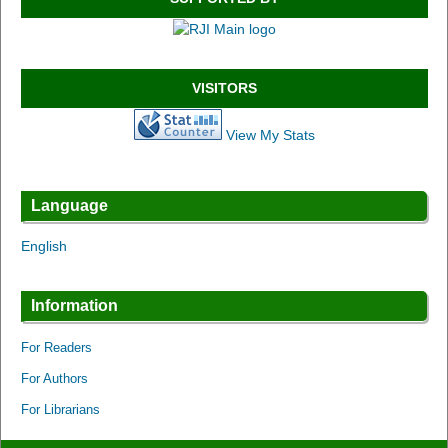
VISITORS
View My Stats
Language
English
Information
For Readers
For Authors
For Librarians